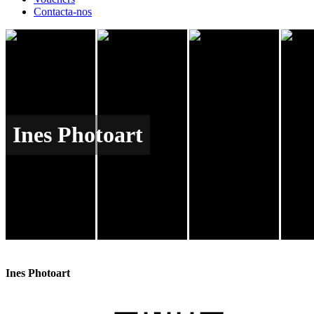
Contacta-nos
Ines Photoart
Ines Photoart