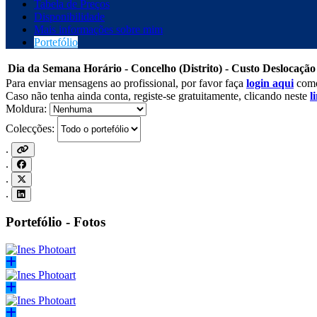
Tabela de Preços
Disponibilidade
Mais informações sobre mim
Portefólio
Dia da Semana
Horário - Concelho (Distrito) - Custo Deslocaç
Para enviar mensagens ao profissional, por favor faça
login aqui
como
Caso não tenha ainda conta, registe-se gratuitamente, clicando neste
l
Moldura:
Colecções:
.
.
.
.
Portefólio - Fotos