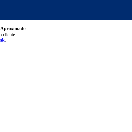
ão Aproximado
 cliente.
ink
.