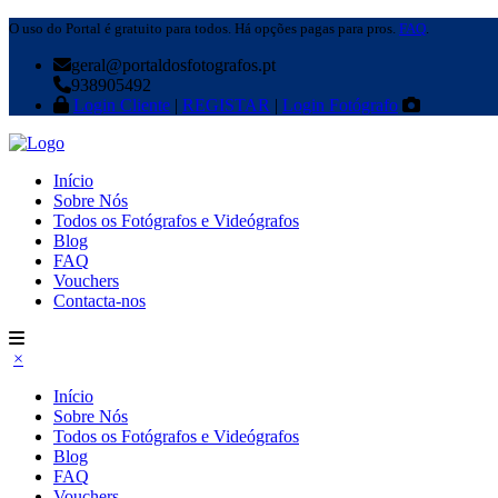
O uso do Portal é gratuito para todos. Há opções pagas para pros.
FAQ
.
geral@portaldosfotografos.pt
938905492
Login Cliente
|
REGISTAR
|
Login Fotógrafo
Início
Sobre Nós
Todos os Fotógrafos e Videógrafos
Blog
FAQ
Vouchers
Contacta-nos
×
Início
Sobre Nós
Todos os Fotógrafos e Videógrafos
Blog
FAQ
Vouchers