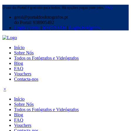
O uso do Portal é gratuito para todos. Há opções pagas para pros.
FAQ
.
geral@portaldosfotografos.pt
do Portal: 938905492
Login Cliente
|
REGISTAR
|
Login Fotógrafo
Início
Sobre Nós
Todos os Fotógrafos e Videógrafos
Blog
FAQ
Vouchers
Contacta-nos
×
Início
Sobre Nós
Todos os Fotógrafos e Videógrafos
Blog
FAQ
Vouchers
Contacta-nos