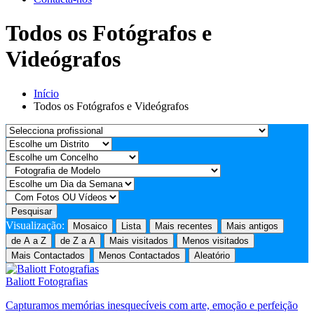
Todos os Fotógrafos e
Videógrafos
Início
Todos os Fotógrafos e Videógrafos
Pesquisar
Visualização:
Mosaico
Lista
Mais recentes
Mais antigos
de A a Z
de Z a A
Mais visitados
Menos visitados
Mais Contactados
Menos Contactados
Aleatório
Baliott Fotografias
Capturamos memórias inesquecíveis com arte, emoção e perfeição