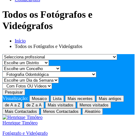
Todos os Fotógrafos e
Videógrafos
Início
Todos os Fotógrafos e Videógrafos
Pesquisar
Visualização:
Mosaico
Lista
Mais recentes
Mais antigos
de A a Z
de Z a A
Mais visitados
Menos visitados
Mais Contactados
Menos Contactados
Aleatório
Henrique Timóteo
Fotógrafo e Videógrafo