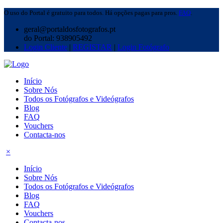
O uso do Portal é gratuito para todos. Há opções pagas para pros.
FAQ
.
geral@portaldosfotografos.pt
do Portal: 938905492
Login Cliente
|
REGISTAR
|
Login Fotógrafo
Início
Sobre Nós
Todos os Fotógrafos e Videógrafos
Blog
FAQ
Vouchers
Contacta-nos
×
Início
Sobre Nós
Todos os Fotógrafos e Videógrafos
Blog
FAQ
Vouchers
Contacta-nos