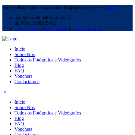
O uso do Portal é gratuito para todos. Há opções pagas para pros.
FAQ
.
geral@portaldosfotografos.pt
do Portal: 938905492
Login Cliente
|
REGISTAR
|
Login Fotógrafo
Início
Sobre Nós
Todos os Fotógrafos e Videógrafos
Blog
FAQ
Vouchers
Contacta-nos
×
Início
Sobre Nós
Todos os Fotógrafos e Videógrafos
Blog
FAQ
Vouchers
Contacta-nos